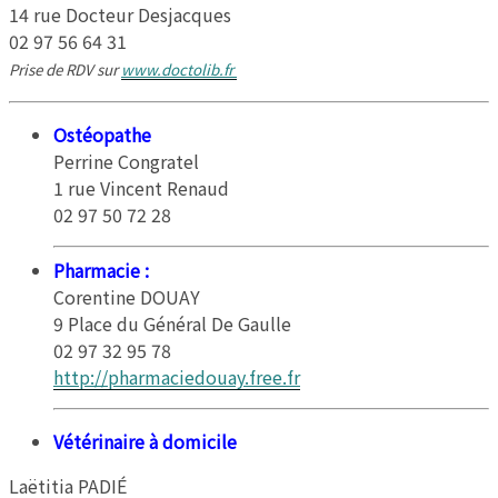
B
– 
14 rue Docteur Desjacques
02 97 56 64 31
Prise de RDV sur
www.doctolib.fr
Ostéopathe
Perrine Congratel
1 rue Vincent Renaud
02 97 50 72 28
Pharmacie :
Corentine DOUAY
9 Place du Général De Gaulle
02 97 32 95 78
http://pharmaciedouay.free.fr
Vétérinaire à domicile
Laëtitia PADIÉ